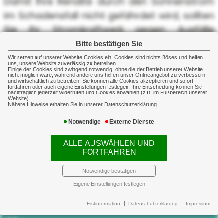
Damit Ihre Rendite durch den Sonnenstrom
im Schadensfall nicht gefährdet wird, sollten
Sie Ihr Stromkraftwerk gegen Ausfälle
absichern.
Bitte bestätigen Sie
Wir setzen auf unserer Website Cookies ein. Cookies sind nichts Böses und helfen
uns, unsere Website zuverlässig zu betreiben.
Eine Photovoltaikanlagenversicherung zahlt
Einige der Cookies sind zwingend notwendig, ohne die der Betrieb unserer Website
nicht möglich wäre, während andere uns helfen unser Onlineangebot zu verbessern
nicht nur bei Schäden durch Feuer, Sturm
und wirtschaftlich zu betreiben. Sie können alle Cookies akzeptieren und sofort
fortfahren oder auch eigene Einstellungen festlegen. Ihre Entscheidung können Sie
nachträglich jederzeit widerrufen und Cookies abwählen (z.B. im Fußbereich unserer
und Hagel, sondern auch bei Modulbruch,
Website).
Nähere Hinweise erhalten Sie in unserer Datenschutzerklärung.
Überspannung, Diebstahl oder Vandalismus.
Notwendige
Externe Dienste
Soweit vereinbart, leistet der Versicherer
ALLE AUSWÄHLEN UND
auch Entschädigung für den Ertragsausfall
FORTFAHREN
und den Minderertrag.
Notwendige bestätigen
Eigene Einstellungen festlegen
Erstinformation
Datenschutzerklärung
Impressum