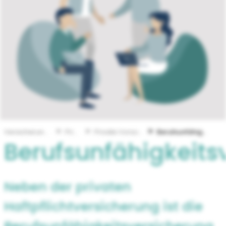
Versicherungen
Privat
Private Vorsorge
Berufsunfähigkeit
Berufsunfähigkeits
Neben der privaten
Haftpflichtversicherung ist die
Berufsunfähigkeitsversicherung