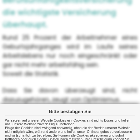
die wichtigste Versicherung
überhaupt.
Rund 25 Prozent der Arbeitnehmer eines
Geburtsjahrganges wird im Laufe seines
Arbeitslebens nur noch eingeschränkt oder
gar nicht mehr arbeitsfähig sein.
Soweit die Statistik.
Dass Sie davon überzeugt sind, nicht
dazuzugehören, zeugt von Optimismus.
Doch betrachten wir es realistisch: In
Bitte bestätigen Sie
Deutschland gibt es derzeit über zwei
Wir setzen auf unserer Website Cookies ein. Cookies sind nichts Böses und helfen
uns, unsere Website zuverlässig zu betreiben.
Millionen Berufs- und Erwerbsunfähige.
Einige der Cookies sind zwingend notwendig, ohne die der Betrieb unserer Website
nicht möglich wäre, während andere uns helfen unser Onlineangebot zu verbessern
Das Risiko, einmal dazuzugehören, ist also
und wirtschaftlich zu betreiben. Sie können alle Cookies akzeptieren und sofort
fortfahren oder auch eigene Einstellungen festlegen. Ihre Entscheidung können Sie