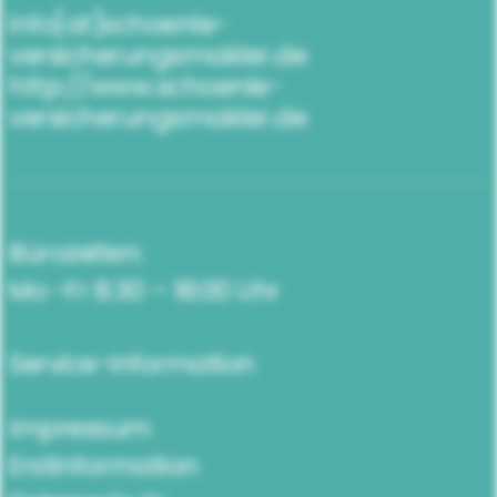
info[at]schoenle-
versicherungsmakler.de
http://www.schoenle-
versicherungsmakler.de
Bürozeiten:
Mo -Fr 8:30 – 18:00 Uhr
Service-Information
Impressum
Erstinformation