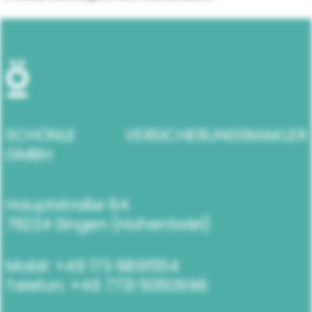
SCHÖNLE VERSICHERUNGSMAKLER
GMBH
Hauptstraße 64
78224 Singen (Hohentwiel)
Mobil:
+49 173 6891554
Telefon:
+49 7731 5050996