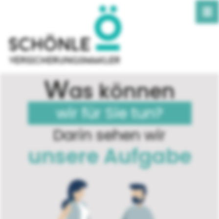
W
as können
wir für Sie tun?
Darin sehen wir
unsere Aufgabe