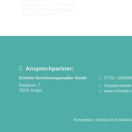
Schaden / Leistung / Prävention
Arbeitskraftverlust vorbeugen
Weitere Maßnahmen
Ansprechpartner:
Schönle Versicherungsmakler GmbH
07731 / 505099
Kniebisstr. 7
info(at)schoenl
78224 Singen
www.schoenle-v
Konzeption, technische Entwicklu