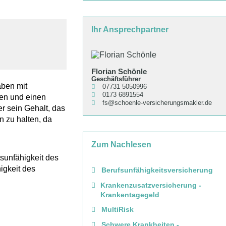
Ihr Ansprechpartner
Florian Schönle
Florian Schönle
Geschäftsführer
aben mit
07731 5050996
0173 6891554
ten und einen
fs@schoenle-versicherungsmakler.de
r sein Gehalt, das
n zu halten, da
Zum Nachlesen
tsunfähigkeit des
igkeit des
Berufsunfähigkeitsversicherung
Krankenzusatzversicherung -
Krankentagegeld
MultiRisk
Schwere Krankheiten -