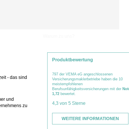
Warum zu uns?
Produktbewertung
797
der VEMA eG angeschlossenen
it - das sind
Versicherungsmaklerbetriebe haben die 10
meistempfohlenen
Berufsunfähigkeitsversicherungen
mit der
Not
1,72
bewertet.
mer und
nternehmens zu
WEITERE INFORMATIONEN