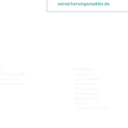
versicherungsmakler.de
s?
Rechtliches
herungsmakler?
Impressum
piele Privat
Erstinformation
spiele Gewerbe
Datenschutz
Bildnachweis
Quellenhinweis
Barrierefreiheit
Widerruf
Cookie-Einstellungen